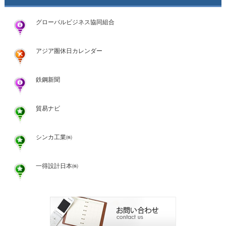
グローバルビジネス協同組合
アジア圏休日カレンダー
鉄鋼新聞
貿易ナビ
シンカ工業㈱
一得設計日本㈱